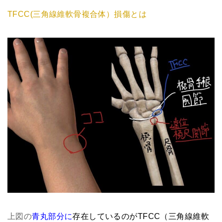
TFCC(三角線維軟骨複合体）損傷とは
上図の
青丸部分に
存在しているのがTFCC（三角線維軟