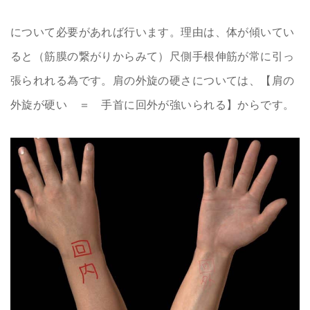
について必要があれば行います。理由は、体が傾いてい
ると（筋膜の繋がりからみて）尺側手根伸筋が常に引っ
張られれる為です。肩の外旋の硬さについては、【肩の
外旋が硬い ＝ 手首に回外が強いられる】からです。