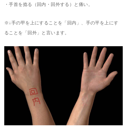
・手首を捻る（回内・回外する）と痛い。
※↓手の甲を上にすることを「回内」、手の平を上にす
ることを「回外」と言います。