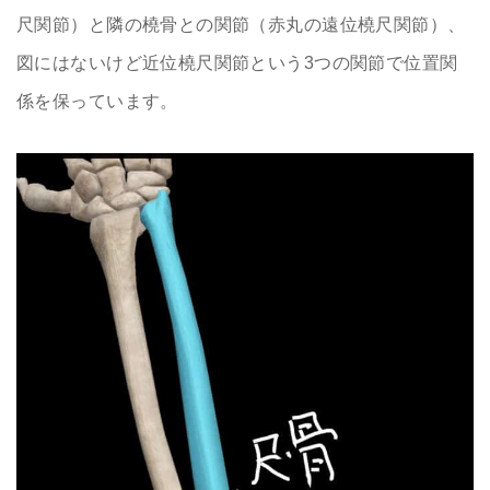
尺関節）と隣の橈骨との関節（赤丸の遠位橈尺関節）、
図にはないけど近位橈尺関節という3つの関節で位置関
係を保っています。