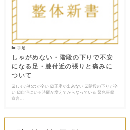
手足
しゃがめない・階段の下りで不安
になる足・膝付近の張りと痛みに
ついて
☑︎しゃがむのが辛い ☑︎正座が出来ない ☑︎階段の下りが辛
い ☑︎自宅にいる時間が増えてからなっている 緊急事態
宣言...