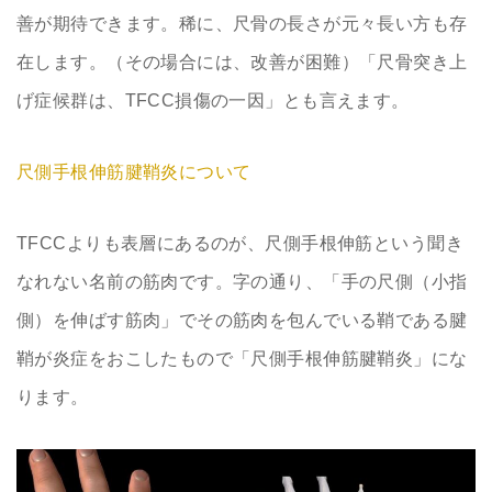
善が期待できます。稀に、尺骨の長さが元々長い方も存
在します。（その場合には、改善が困難）「尺骨突き上
げ症候群は、TFCC損傷の一因」とも言えます。
尺側手根伸筋腱鞘炎について
TFCCよりも表層にあるのが、尺側手根伸筋という聞き
なれない名前の筋肉です。字の通り、「手の尺側（小指
側）を伸ばす筋肉」でその筋肉を包んでいる鞘である腱
鞘が炎症をおこしたもので「尺側手根伸筋腱鞘炎」にな
ります。