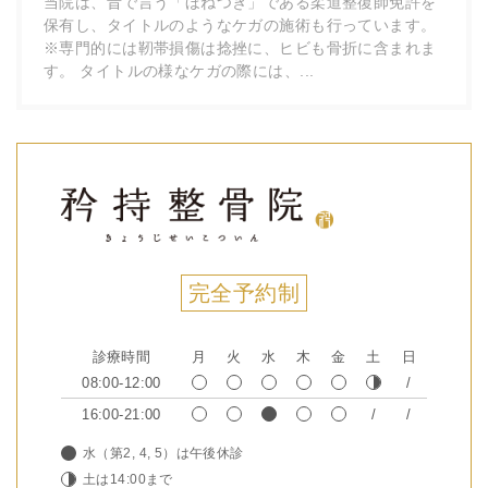
当院は、昔で言う「ほねつぎ」である柔道整復師免許を
保有し、タイトルのようなケガの施術も行っています。
※専門的には靭帯損傷は捻挫に、ヒビも骨折に含まれま
す。 タイトルの様なケガの際には、...
完全予約制
診療時間
月
火
水
木
金
土
日
08:00-12:00
16:00-21:00
水（第2, 4, 5）は午後休診
土は14:00まで