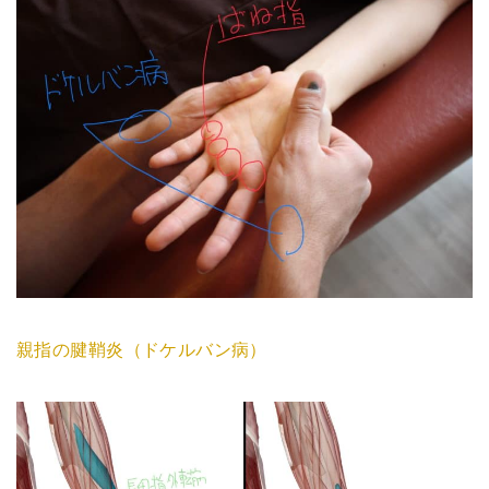
親指の腱鞘炎（ドケルバン病）