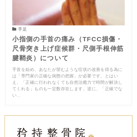
手足
小指側の手首の痛み（TFCC損傷・
尺骨突き上げ症候群・尺側手根伸筋
腱鞘炎）について
手首を始め、あなたが望むような症状の改善を得る為に
は「専門家の正確な病態の把握」が必要です。とはい
え、「正確に行われなくても自然治癒力で時間が解決し
てくれる」ものも一定数存在します。逆に、「正確でな
い...