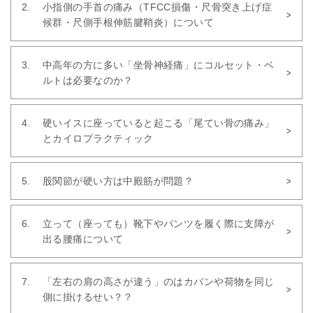
小指側の手首の痛み（TFCC損傷・尺骨突き上げ症
候群・尺側手根伸筋腱鞘炎）について
中高年の方に多い「坐骨神経痛」にコルセット・ベ
ルトは必要なのか？
硬いイスに座っていると起こる「尾てい骨の痛み」
とカイロプラクティック
股関節が硬い方は中殿筋が問題？
立って（座っても）靴下やパンツを履く際に支障が
出る腰痛について
「左右の肩の高さが違う」のはカバンや荷物を同じ
側に掛けるせい？？