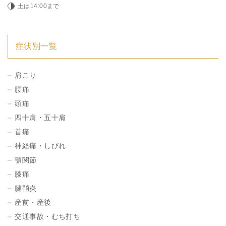
土は14:00まで
症状別一覧
肩こり
腰痛
頭痛
四十肩・五十肩
首痛
神経痛・しびれ
顎関節
膝痛
腱鞘炎
産前・産後
交通事故・むち打ち