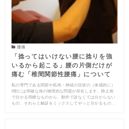
腰痛
「捻ってはいけない腰に捻りを強
いるから起こる」腰の片側だけが
痛む「椎間関節性腰痛」について
私の専門である関節や筋肉・神経の症状の（体感的に）
9割には明確な体の物理的な問題が存在します。静止画
で分かる明瞭なものから、動作で診なくては分からない
もの、それらと触診をミックスしてやっと分かるもの...