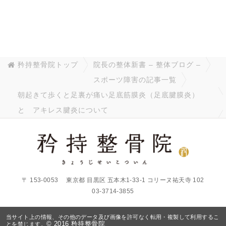
矜持整骨院トップ
院長の整体新書 – 整体ブログ –
スポーツ障害の記事一覧
朝起きて歩くと足裏が痛い足底筋膜炎（足底腱膜炎）
と アキレス腱炎について
〒
153-0053
東京都
目黒区
五本木1-33-1 コリーヌ祐天寺
102
03-3714-3855
当サイト上の情報、その他のデータ及び画像を許可なく転用・複製して利用するこ
© 2016
矜持整骨院
とを禁じます。