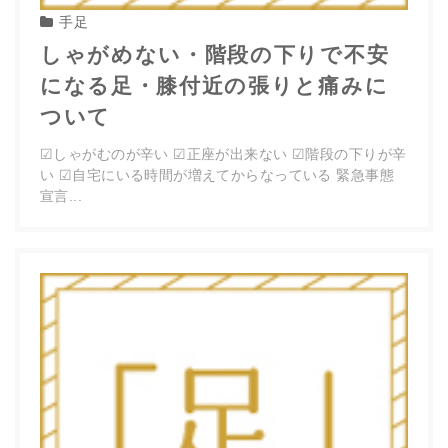
手足
しゃがめない・階段の下りで不安
になる足・膝付近の張りと痛みに
ついて
☑︎しゃがむのが辛い ☑︎正座が出来ない ☑︎階段の下りが辛
い ☑︎自宅にいる時間が増えてからなっている 緊急事態
宣言...