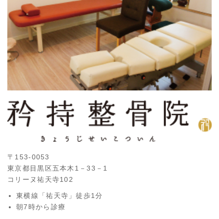
〒153-0053
東京都目黒区五本木1－33－1
コリーヌ祐天寺102
東横線「祐天寺」徒歩1分
朝7時から診療