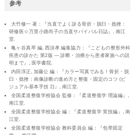
参考
大竹修一 著：『当直でよく診る骨折・脱臼・捻挫：
研修医☆万里小路尚子の当直サバイバル日誌』, 南江
堂.
亀ヶ谷真琴 編, 西須孝 編集協力：『こどもの整形外科
疾患の診かた 第2版 — 診断・治療から患者家族への説
明まで』, 医学書院.
内田淳正, 加藤公 編：『カラー写真でみる！骨折・脱
臼・捻挫：画像診断の進め方と整復・固定のコツ (ビ
ジュアル基本手技 2)』, 南江堂.
全国柔道整復学校協会 監修：『柔道整復学 理論編』,
南江堂.
全国柔道整復学校協会 編：『柔道整復学 実技編』, 南
江堂.
全国柔道整復学校協会 教科委員会 編：『包帯固定